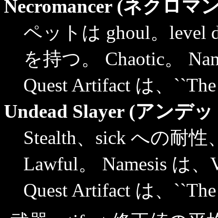
Necromancer (ネクロマ
ペットは ghoul。level
を持つ。 Chaotic。 Nam
Quest Artifact は、``The 
Undead Slayer (ア
Stealth、sick への耐
Lawful。 Namesis は、V
Quest Artifact は、``The 