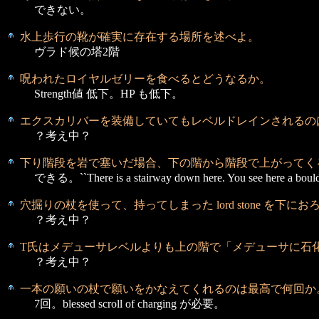
できない。
水上歩行の靴が確実に存在する場所を述べよ。
ヴラド候の塔2階
呪われたロイヤルゼリーを食べるとどうなるか。
Strength値 低下。HP も低下。
エクスカリバーを装備していてもレベルドレイン
されるの
？考え中？
下り階段を岩で塞いだ場合、下の階から
階段で上がってく
できる。``There is a stairway down here. You see here a boulde
穴掘りの杖を使って、持ってしまった lord stone を下に
？考え中？
T氏はメデューサレベルよりも上の階で
「メデューサに石
？考え中？
一本の願いの杖で願いをかなえてくれるのは
最高で何回か
7回。blessed scroll of charging が必要。