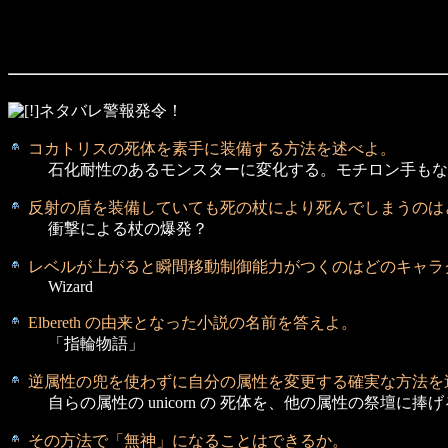
ネタバレ警報発令！
コカトリスの死体を素手に装備する方法を述べよ。
石化耐性のあるモンスターに変化する。モチロン手もな
反射の盾を装備していても死の杖により
死んでしまうのは
衝撃による杖の爆発？
レベルが上がると瞬間移動制御能力がつくのは
どのキャラ
Wizard
Elbereth の由来となった小説の名前を答えよ。
「指輪物語」
逆属性の兜を使わずに自分の属性を変更する
確実な方法を
自らの属性の unicorn の 死体を、他の属性の祭壇に捧
その方法で「無神」になることはできるか。